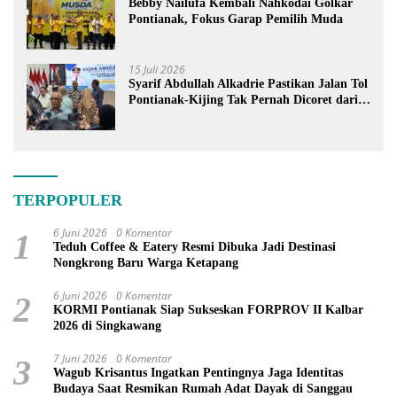
Bebby Nailufa Kembali Nahkodai Golkar
Pontianak, Fokus Garap Pemilih Muda
15 Juli 2026
Syarif Abdullah Alkadrie Pastikan Jalan Tol
Pontianak-Kijing Tak Pernah Dicoret dari
PSN
TERPOPULER
6 Juni 2026
0 Komentar
1
Teduh Coffee & Eatery Resmi Dibuka Jadi Destinasi
Nongkrong Baru Warga Ketapang
6 Juni 2026
0 Komentar
2
KORMI Pontianak Siap Sukseskan FORPROV II Kalbar
2026 di Singkawang
7 Juni 2026
0 Komentar
3
Wagub Krisantus Ingatkan Pentingnya Jaga Identitas
Budaya Saat Resmikan Rumah Adat Dayak di Sanggau