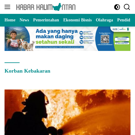
Langsung
ke
konten
Home
News
Pemerintahan
Ekonomi Bisnis
Olahraga
Pendidik
Korban Kebakaran