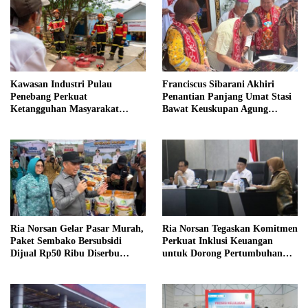
Kawasan Industri Pulau
Franciscus Sibarani Akhiri
Penebang Perkuat
Penantian Panjang Umat Stasi
Ketangguhan Masyarakat
Bawat Keuskupan Agung
Melalui Program Desa Tangguh
Pontianak, Gereja Baru
Bencana
Akhirnya Berdiri
Ria Norsan Gelar Pasar Murah,
Ria Norsan Tegaskan Komitmen
Paket Sembako Bersubsidi
Perkuat Inklusi Keuangan
Dijual Rp50 Ribu Diserbu
untuk Dorong Pertumbuhan
Warga Teluk Batang
Ekonomi Kalbar