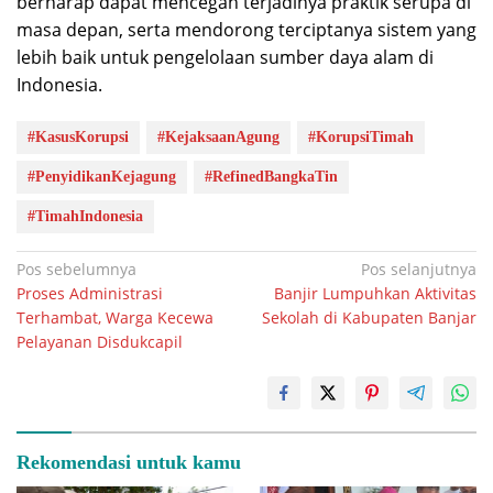
berharap dapat mencegah terjadinya praktik serupa di
masa depan, serta mendorong terciptanya sistem yang
lebih baik untuk pengelolaan sumber daya alam di
Indonesia.
#KasusKorupsi
#KejaksaanAgung
#KorupsiTimah
#PenyidikanKejagung
#RefinedBangkaTin
#TimahIndonesia
Navigasi
Pos sebelumnya
Pos selanjutnya
Proses Administrasi
Banjir Lumpuhkan Aktivitas
pos
Terhambat, Warga Kecewa
Sekolah di Kabupaten Banjar
Pelayanan Disdukcapil
Rekomendasi untuk kamu