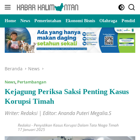
Langsung
ke
konten
Home
News
Pemerintahan
Ekonomi Bisnis
Olahraga
Pendidik
Beranda
News
News
,
Pertambangan
Kejagung Periksa Saksi Penting Kasus
Korupsi Timah
Writer: Redaksi | Editor: Ananda Puteri Megalia.S
Redaksi
-
Penyidikan Kasus Korupsi Dalam Tata Niaga Timah
17 Januari 2025