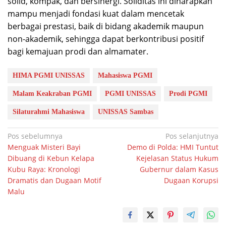
solid, kompak, dan bersinergi. Soliditas ini diharapkan
mampu menjadi fondasi kuat dalam mencetak
berbagai prestasi, baik di bidang akademik maupun
non-akademik, sehingga dapat berkontribusi positif
bagi kemajuan prodi dan almamater.
HIMA PGMI UNISSAS
Mahasiswa PGMI
Malam Keakraban PGMI
PGMI UNISSAS
Prodi PGMI
Silaturahmi Mahasiswa
UNISSAS Sambas
Navigasi
Pos sebelumnya
Pos selanjutnya
Menguak Misteri Bayi
Demo di Polda: HMI Tuntut
pos
Dibuang di Kebun Kelapa
Kejelasan Status Hukum
Kubu Raya: Kronologi
Gubernur dalam Kasus
Dramatis dan Dugaan Motif
Dugaan Korupsi
Malu