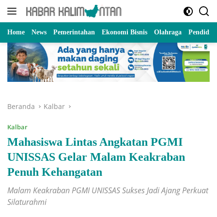
Langsung
ke
konten
Home
News
Pemerintahan
Ekonomi Bisnis
Olahraga
Pendidik
Beranda
Kalbar
Kalbar
Mahasiswa Lintas Angkatan PGMI
UNISSAS Gelar Malam Keakraban
Penuh Kehangatan
Malam Keakraban PGMI UNISSAS Sukses Jadi Ajang Perkuat
Silaturahmi