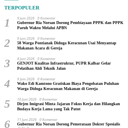
TERPOPULER
9 Juni 2026
0 Komentar
1
Gubernur Ria Norsan Dorong Pembiayaan PPPK dan PPPK
Paruh Waktu Melalui APBN
9 Juni 2026
0 Komentar
2
58 Warga Pontianak Diduga Keracunan Usai Menyantap
Makanan Acara di Gereja
8 Juni 2026
0 Komentar
3
GENJOT Kualitas Infrastruktur, PUPR Kalbar Gelar
Pelatihan Ahli Teknik Jalan
9 Juni 2026
0 Komentar
4
Wako Edi Kamtono Gratiskan Biaya Pengobatan Puluhan
Warga Diduga Keracunan Makanan di Gereja
10 Juni 2026
0 Komentar
5
Dirjen Imigrasi Minta Jajaran Fokus Kerja dan Hilangkan
Budaya Kerja Lama yang Tak Patut
11 Juni 2026
0 Komentar
6
Gubernur Ria Norsan Dorong Pemerataan Dokter Spesialis