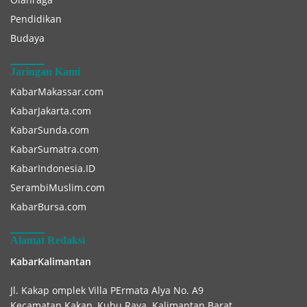
Pendidikan
Budaya
Jaringan Kami
KabarMakassar.com
KabarJakarta.com
KabarSunda.com
KabarSumatra.com
KabarIndonesia.ID
SerambiMuslim.com
KabarBursa.com
Alamat Redaksi
KabarKalimantan
Jl. Kakap omplek Villa PErmata Alya No. A9
Kecamatan Kakap, Kubu Raya. Kalimantan Barat