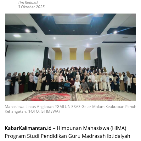
Tim Redaksi
3 Oktober 2025
Mahasiswa Lintas Angkatan PGMI UNISSAS Gelar Malam Keakraban Penuh
Kehangatan. (FOTO: ISTIMEWA)
KabarKalimantan.id
– Himpunan Mahasiswa (HIMA)
Program Studi Pendidikan Guru Madrasah Ibtidaiyah