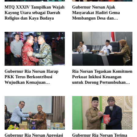
MTQ XXXIV Tampilkan Wajah
Gubernur Norsan Ajak
Kayong Utara sebagai Daerah
Masyarakat Hadiri Gema
Religius dan Kaya Budaya
Membangun Desa dan
Meriahkan MTQ Kalbar di
Kayong Utara
Gubernur Ria Norsan Harap
Ria Norsan Tegaskan Komitmen
PKK Terus Berkontribusi
Perkuat Inklusi Keuangan
Wujudkan Kemajuan
untuk Dorong Pertumbuhan
Kalimantan Barat
Ekonomi Kalbar
Gubernur Ria Norsan Apresiasi
Gubernur Ria Norsan Terima