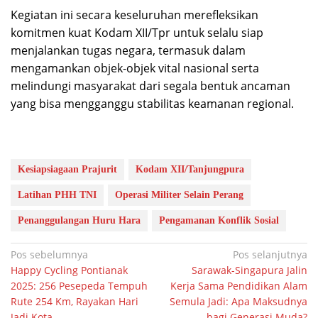
Kegiatan ini secara keseluruhan merefleksikan
komitmen kuat Kodam XII/Tpr untuk selalu siap
menjalankan tugas negara, termasuk dalam
mengamankan objek-objek vital nasional serta
melindungi masyarakat dari segala bentuk ancaman
yang bisa mengganggu stabilitas keamanan regional.
Kesiapsiagaan Prajurit
Kodam XII/Tanjungpura
Latihan PHH TNI
Operasi Militer Selain Perang
Penanggulangan Huru Hara
Pengamanan Konflik Sosial
Navigasi
Pos sebelumnya
Pos selanjutnya
Happy Cycling Pontianak
Sarawak-Singapura Jalin
pos
2025: 256 Pesepeda Tempuh
Kerja Sama Pendidikan Alam
Rute 254 Km, Rayakan Hari
Semula Jadi: Apa Maksudnya
Jadi Kota
bagi Generasi Muda?