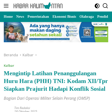
Langsung
ke
konten
Home
News
Pemerintahan
Ekonomi Bisnis
Olahraga
Pendidik
Beranda
Kalbar
Kalbar
Mengintip Latihan Penanggulangan
Huru Hara (PHH) TNI: Kodam XII/Tpr
Siapkan Prajurit Hadapi Konflik Sosial
Bagian Dari Operasi Militer Selain Perang (OMSP)
Tim Redaksi
18 Oktober 2025