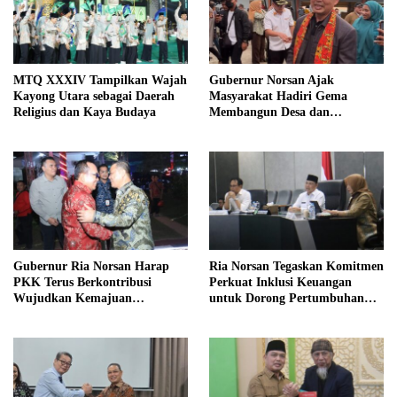
MTQ XXXIV Tampilkan Wajah
Gubernur Norsan Ajak
Kayong Utara sebagai Daerah
Masyarakat Hadiri Gema
Religius dan Kaya Budaya
Membangun Desa dan
Meriahkan MTQ Kalbar di
Kayong Utara
Gubernur Ria Norsan Harap
Ria Norsan Tegaskan Komitmen
PKK Terus Berkontribusi
Perkuat Inklusi Keuangan
Wujudkan Kemajuan
untuk Dorong Pertumbuhan
Kalimantan Barat
Ekonomi Kalbar