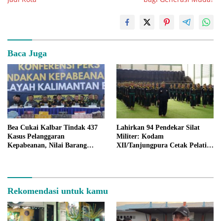
Baca Juga
Bea Cukai Kalbar Tindak 437
Lahirkan 94 Pendekar Silat
Kasus Pelanggaran
Militer: Kodam
Kepabeanan, Nilai Barang
XII/Tanjungpura Cetak Pelatih
Capai Rp274,7 Miliar
Profesional, Berhasil Kuasai
Berbagai Jurus dan Teknik
Rekomendasi untuk kamu