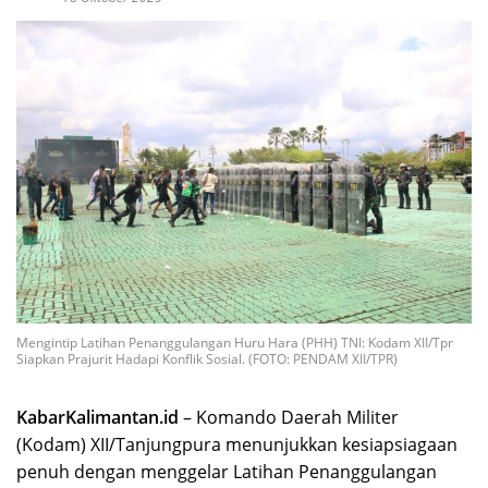
Mengintip Latihan Penanggulangan Huru Hara (PHH) TNI: Kodam XII/Tpr
Siapkan Prajurit Hadapi Konflik Sosial. (FOTO: PENDAM XII/TPR)
KabarKalimantan.id
– Komando Daerah Militer
(Kodam) XII/Tanjungpura menunjukkan kesiapsiagaan
penuh dengan menggelar Latihan Penanggulangan