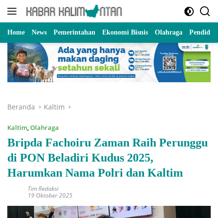
Langsung
ke
konten
Home
News
Pemerintahan
Ekonomi Bisnis
Olahraga
Pendidik
Beranda
Kaltim
Kaltim
,
Olahraga
Bripda Fachoiru Zaman Raih Perunggu
di PON Beladiri Kudus 2025,
Harumkan Nama Polri dan Kaltim
Tim Redaksi
19 Oktober 2025