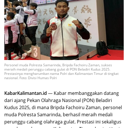
Personel muda Polresta Samarinda, Bripda Fachoiru Zaman, sukses
meraih medali perunggu cabang gulat di PON Beladiri Kudus 2025.
Prestasinya mengharumkan nama Polri dan Kalimantan Timur di tingkat
nasional. Foto: Divisi Humas Polri
KabarKalimantan.id
— Kabar membanggakan datang
dari ajang Pekan Olahraga Nasional (PON) Beladiri
Kudus 2025, di mana Bripda Fachoiru Zaman, personel
muda Polresta Samarinda, berhasil meraih medali
perunggu cabang olahraga gulat. Prestasi ini sekaligus