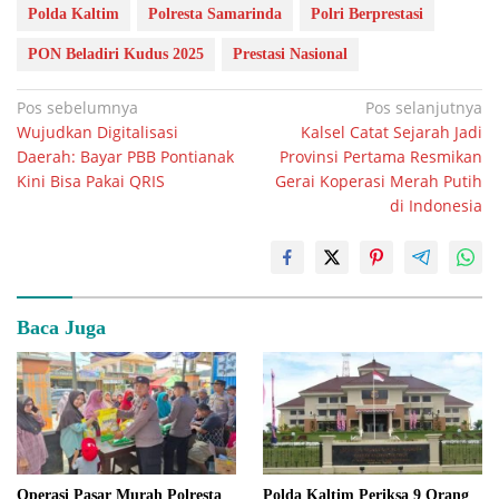
Polda Kaltim
Polresta Samarinda
Polri Berprestasi
PON Beladiri Kudus 2025
Prestasi Nasional
Navigasi
Pos sebelumnya
Pos selanjutnya
Wujudkan Digitalisasi
Kalsel Catat Sejarah Jadi
pos
Daerah: Bayar PBB Pontianak
Provinsi Pertama Resmikan
Kini Bisa Pakai QRIS
Gerai Koperasi Merah Putih
di Indonesia
Baca Juga
Operasi Pasar Murah Polresta
Polda Kaltim Periksa 9 Orang