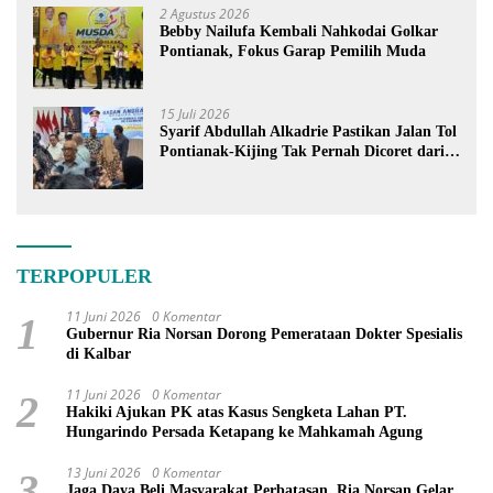
2 Agustus 2026
Bebby Nailufa Kembali Nahkodai Golkar
Pontianak, Fokus Garap Pemilih Muda
15 Juli 2026
Syarif Abdullah Alkadrie Pastikan Jalan Tol
Pontianak-Kijing Tak Pernah Dicoret dari
PSN
TERPOPULER
11 Juni 2026
0 Komentar
1
Gubernur Ria Norsan Dorong Pemerataan Dokter Spesialis
di Kalbar
11 Juni 2026
0 Komentar
2
Hakiki Ajukan PK atas Kasus Sengketa Lahan PT.
Hungarindo Persada Ketapang ke Mahkamah Agung
13 Juni 2026
0 Komentar
3
Jaga Daya Beli Masyarakat Perbatasan, Ria Norsan Gelar