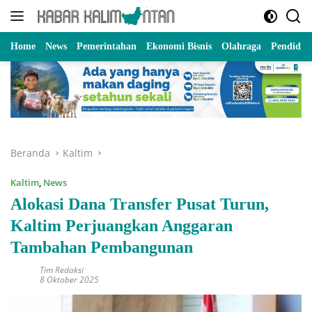
Langsung
ke
konten
Home
News
Pemerintahan
Ekonomi Bisnis
Olahraga
Pendidik
Beranda
Kaltim
Kaltim
,
News
Alokasi Dana Transfer Pusat Turun,
Kaltim Perjuangkan Anggaran
Tambahan Pembangunan
Tim Redaksi
8 Oktober 2025