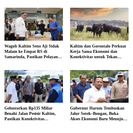
Wagub Kaltim Seno Aji Sidak
Kaltim dan Gorontalo Perkuat
Malam ke Empat RS di
Kerja Sama Ekonomi dan
Samarinda, Pastikan Pelayanan
Konektivitas untuk Tekan
Kesehatan Optimal
Inflasi Daerah
Gelontorkan Rp135 Miliar
Gubernur Harum Tembuskan
Benahi Jalan Pesisir Kaltim,
Jalur Sotek–Bongan, Buka
Pastikan Konektivitas
Akses Ekonomi Baru Menuju
Samarinda–Bontang Terjaga
IKN