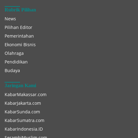
Rubrik Pilihan
News
Pilihan Editor
Pemerintahan
Ekonomi Bisnis
Olahraga
Pendidikan
Budaya
Jaringan Kami
KabarMakassar.com
KabarJakarta.com
KabarSunda.com
KabarSumatra.com
KabarIndonesia.ID
SerambiMuslim.com