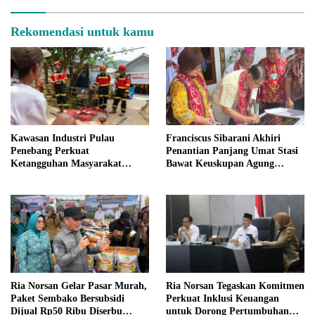
Rekomendasi untuk kamu
Kawasan Industri Pulau
Franciscus Sibarani Akhiri
Penebang Perkuat
Penantian Panjang Umat Stasi
Ketangguhan Masyarakat
Bawat Keuskupan Agung
Melalui Program Desa Tangguh
Pontianak, Gereja Baru
Bencana
Akhirnya Berdiri
Ria Norsan Gelar Pasar Murah,
Ria Norsan Tegaskan Komitmen
Paket Sembako Bersubsidi
Perkuat Inklusi Keuangan
Dijual Rp50 Ribu Diserbu
untuk Dorong Pertumbuhan