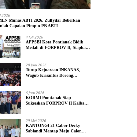
li 2026
N Munas ABTI 2026, Zulfydar Beberkan
mlah Capaian Pimpin PB ABTI
4 Juli 2026
APPSBI Kota Pontianak Bidik
Medali di FORPROV II, Siapkan
Atlet Menuju FORNAS 2027
28 Juni 2026
Tutup Kejuaraan INKANAS,
Wagub Krisantus Dorong
Karateka Kalbar Tingkatkan
Prestasi
6 Juni 2026
KORMI Pontianak Siap
Sukseskan FORPROV II Kalbar
2026 di Singkawang
29 Mei 2026
KANTONGI 21 Cabor Decky
Sabiandi Mantap Maju Calon
Ketua KONI Kayong Utara