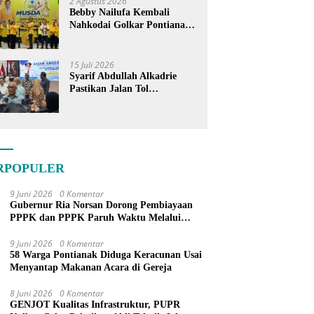
2 Agustus 2026
Bebby Nailufa Kembali
Nahkodai Golkar Pontianak,
Fokus Garap Pemilih Muda
15 Juli 2026
Syarif Abdullah Alkadrie
Pastikan Jalan Tol
Pontianak-Kijing Tak
Pernah Dicoret dari PSN
RPOPULER
9 Juni 2026
0 Komentar
Gubernur Ria Norsan Dorong Pembiayaan
PPPK dan PPPK Paruh Waktu Melalui
APBN
9 Juni 2026
0 Komentar
58 Warga Pontianak Diduga Keracunan Usai
Menyantap Makanan Acara di Gereja
8 Juni 2026
0 Komentar
GENJOT Kualitas Infrastruktur, PUPR