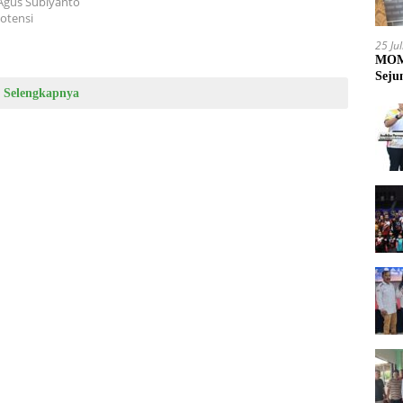
 Agus Subiyanto
otensi
25 Ju
MOME
Seju
Selengkapnya