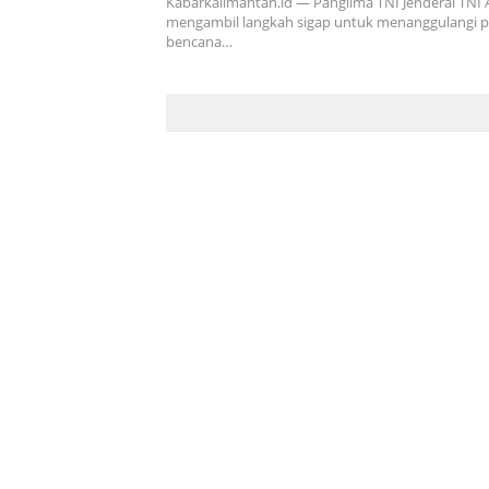
Kabarkalimantan.id — Panglima TNI Jenderal TNI
mengambil langkah sigap untuk menanggulangi p
bencana…