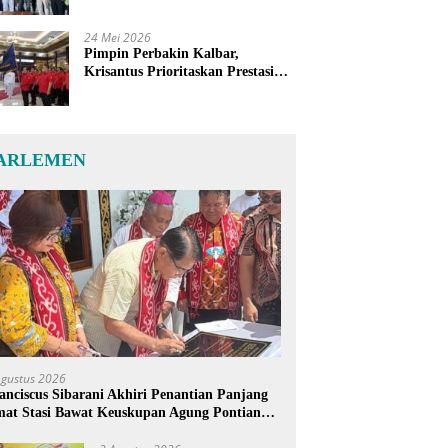
24 Mei 2026
Pimpin Perbakin Kalbar,
Krisantus Prioritaskan Prestasi
Atlet dan Penguatan Sarana
Latihan
ARLEMEN
Agustus 2026
anciscus Sibarani Akhiri Penantian Panjang
at Stasi Bawat Keuskupan Agung Pontianak,
reja Baru Akhirnya Berdiri