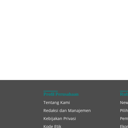
Profil Perusahaan
Rub
Tentang Kami
New
Redaksi dan Manajemen
Pili
Kebijakan Privasi
Pem
Kode Etik
Eko