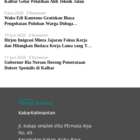
Kalbar Gelar Pelatihan Ahli Teknik Jalan
9 Juni 2026
0 Komentar
Wako Edi Kamtono Gratiskan Biaya
Pengobatan Puluhan Warga Diduga
Keracunan Makanan di Gereja
10 Juni 2026
0 Komentar
Dirjen Imigrasi Minta Jajaran Fokus Kerja
dan Hilangkan Budaya Kerja Lama yang Tak
Patut
11 Juni 2026
0 Komentar
Gubernur Ria Norsan Dorong Pemerataan
Dokter Spesialis di Kalbar
Alamat Redaksi
KabarKalimantan
Jl. Kakap omplek Villa PErmata Alya
No. A9
Kecamatan Kakap, Kubu Raya.