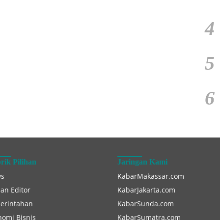
4
5
6
rik Pilihan
Jaringan Kami
s
KabarMakassar.com
han Editor
KabarJakarta.com
erintahan
KabarSunda.com
nomi Bisnis
KabarSumatra.com