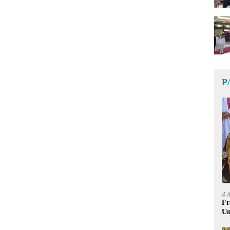
P
4 
Fr
Um
Ge