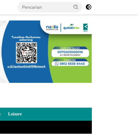
n
Leisure