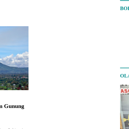
BO
OL
am Gunung