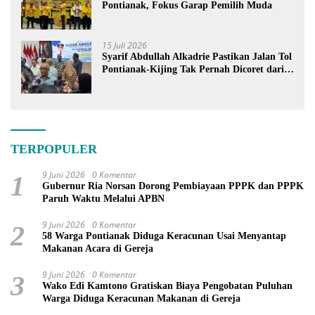
Pontianak, Fokus Garap Pemilih Muda
15 Juli 2026
Syarif Abdullah Alkadrie Pastikan Jalan Tol
Pontianak-Kijing Tak Pernah Dicoret dari
PSN
TERPOPULER
9 Juni 2026
0 Komentar
1
Gubernur Ria Norsan Dorong Pembiayaan PPPK dan PPPK
Paruh Waktu Melalui APBN
9 Juni 2026
0 Komentar
2
58 Warga Pontianak Diduga Keracunan Usai Menyantap
Makanan Acara di Gereja
9 Juni 2026
0 Komentar
3
Wako Edi Kamtono Gratiskan Biaya Pengobatan Puluhan
Warga Diduga Keracunan Makanan di Gereja