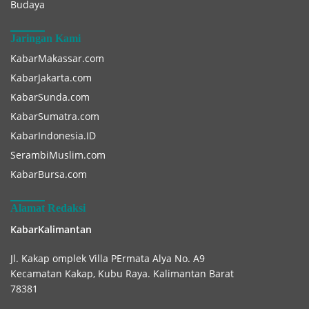
Budaya
Jaringan Kami
KabarMakassar.com
KabarJakarta.com
KabarSunda.com
KabarSumatra.com
KabarIndonesia.ID
SerambiMuslim.com
KabarBursa.com
Alamat Redaksi
KabarKalimantan
Jl. Kakap omplek Villa PErmata Alya No. A9
Kecamatan Kakap, Kubu Raya. Kalimantan Barat
78381