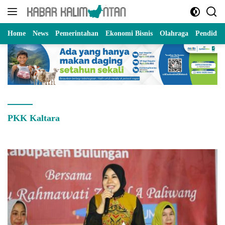
Langsung
ke
konten
Home
News
Pemerintahan
Ekonomi Bisnis
Olahraga
Pendidik
PKK Kaltara