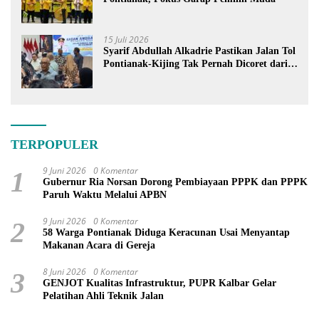
15 Juli 2026
Syarif Abdullah Alkadrie Pastikan Jalan Tol
Pontianak-Kijing Tak Pernah Dicoret dari
PSN
TERPOPULER
9 Juni 2026
0 Komentar
1
Gubernur Ria Norsan Dorong Pembiayaan PPPK dan PPPK
Paruh Waktu Melalui APBN
9 Juni 2026
0 Komentar
2
58 Warga Pontianak Diduga Keracunan Usai Menyantap
Makanan Acara di Gereja
8 Juni 2026
0 Komentar
3
GENJOT Kualitas Infrastruktur, PUPR Kalbar Gelar
Pelatihan Ahli Teknik Jalan