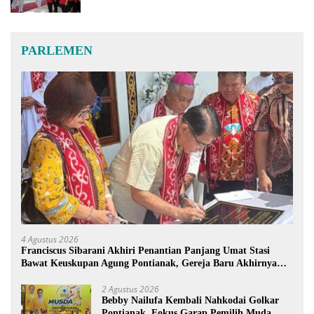
PARLEMEN
4 Agustus 2026
Franciscus Sibarani Akhiri Penantian Panjang Umat Stasi
Bawat Keuskupan Agung Pontianak, Gereja Baru Akhirnya
Berdiri
2 Agustus 2026
Bebby Nailufa Kembali Nahkodai Golkar
Pontianak, Fokus Garap Pemilih Muda