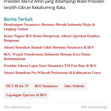
Presiden Ma’ruf Amin yang didampingi Wakil Presiden
terpilih Gibran Rakabuming Raka.
Berita Terkait
Membangun Nusantara: Bersama Meraih Indonesia Maju di
Lingkup Global
Istana Negara IKN Resmi Beroperasi, Jokowi Apresiasi Kualitas
Bangunan
Jokowi Resmikan Rumah Sakit Hermina Nusantara di IKN
IKN, Wujud Transformasi Indonesia Menuju Kota Dunia
Berkelanjutan
Presiden Jokowi Lepas Start Nusantara TNI Fun Run di IKN
Jokowi Resmikan Pos Wilayah Perbatasan di Kalimantan Utara
HUT RI Ke-79
IKN Nusantara
Joko Widodo
Lapangan Upacara di IKN
Navigasi
Pos sebelumnya
Pos selanjutnya