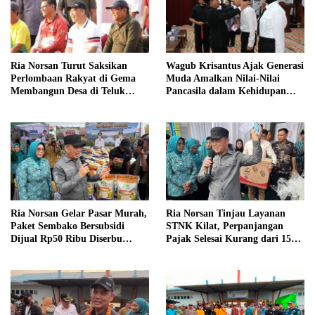
Ria Norsan Turut Saksikan
Wagub Krisantus Ajak Generasi
Perlombaan Rakyat di Gema
Muda Amalkan Nilai-Nilai
Membangun Desa di Teluk
Pancasila dalam Kehidupan
Batang
Sehari-hari
Ria Norsan Gelar Pasar Murah,
Ria Norsan Tinjau Layanan
Paket Sembako Bersubsidi
STNK Kilat, Perpanjangan
Dijual Rp50 Ribu Diserbu
Pajak Selesai Kurang dari 15
Warga Teluk Batang
Menit