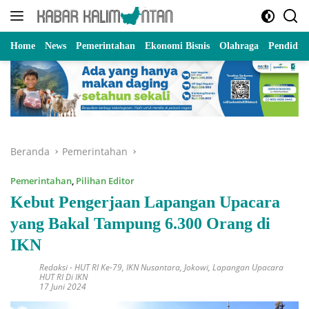
Langsung
ke
konten
Home
News
Pemerintahan
Ekonomi Bisnis
Olahraga
Pendidik
Beranda
Pemerintahan
Pemerintahan
,
Pilihan Editor
Kebut Pengerjaan Lapangan Upacara
yang Bakal Tampung 6.300 Orang di
IKN
Redaksi
-
HUT RI Ke-79
,
IKN Nusantara
,
Jokowi
,
Lapangan Upacara
HUT RI Di IKN
17 Juni 2024