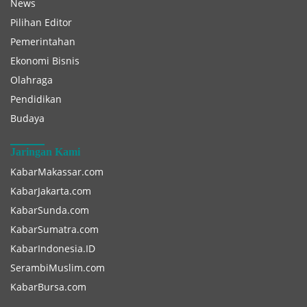
News
Pilihan Editor
Pemerintahan
Ekonomi Bisnis
Olahraga
Pendidikan
Budaya
Jaringan Kami
KabarMakassar.com
KabarJakarta.com
KabarSunda.com
KabarSumatra.com
KabarIndonesia.ID
SerambiMuslim.com
KabarBursa.com