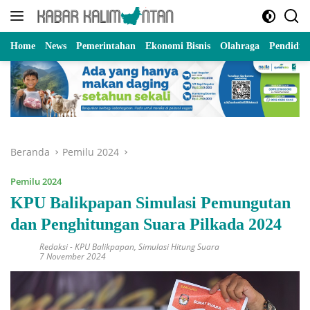
Langsung
ke
konten
Home
News
Pemerintahan
Ekonomi Bisnis
Olahraga
Pendidik
Beranda
Pemilu 2024
Pemilu 2024
KPU Balikpapan Simulasi Pemungutan
dan Penghitungan Suara Pilkada 2024
Redaksi
-
KPU Balikpapan
,
Simulasi Hitung Suara
7 November 2024