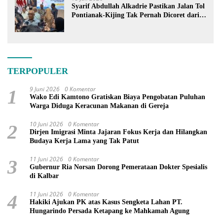
Syarif Abdullah Alkadrie Pastikan Jalan Tol
Pontianak-Kijing Tak Pernah Dicoret dari
PSN
TERPOPULER
9 Juni 2026
0 Komentar
1
Wako Edi Kamtono Gratiskan Biaya Pengobatan Puluhan
Warga Diduga Keracunan Makanan di Gereja
10 Juni 2026
0 Komentar
2
Dirjen Imigrasi Minta Jajaran Fokus Kerja dan Hilangkan
Budaya Kerja Lama yang Tak Patut
11 Juni 2026
0 Komentar
3
Gubernur Ria Norsan Dorong Pemerataan Dokter Spesialis
di Kalbar
11 Juni 2026
0 Komentar
4
Hakiki Ajukan PK atas Kasus Sengketa Lahan PT.
Hungarindo Persada Ketapang ke Mahkamah Agung