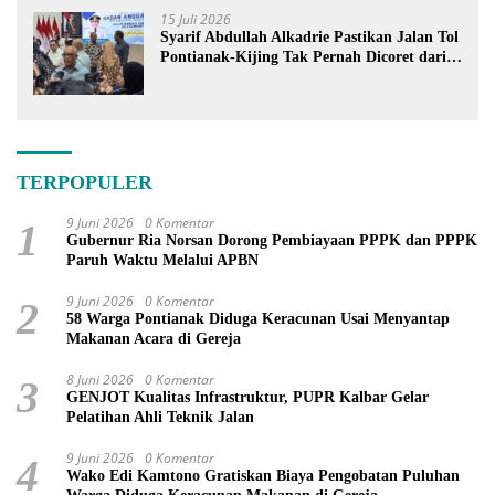
15 Juli 2026
Syarif Abdullah Alkadrie Pastikan Jalan Tol
Pontianak-Kijing Tak Pernah Dicoret dari
PSN
TERPOPULER
9 Juni 2026
0 Komentar
1
Gubernur Ria Norsan Dorong Pembiayaan PPPK dan PPPK
Paruh Waktu Melalui APBN
9 Juni 2026
0 Komentar
2
58 Warga Pontianak Diduga Keracunan Usai Menyantap
Makanan Acara di Gereja
8 Juni 2026
0 Komentar
3
GENJOT Kualitas Infrastruktur, PUPR Kalbar Gelar
Pelatihan Ahli Teknik Jalan
9 Juni 2026
0 Komentar
4
Wako Edi Kamtono Gratiskan Biaya Pengobatan Puluhan