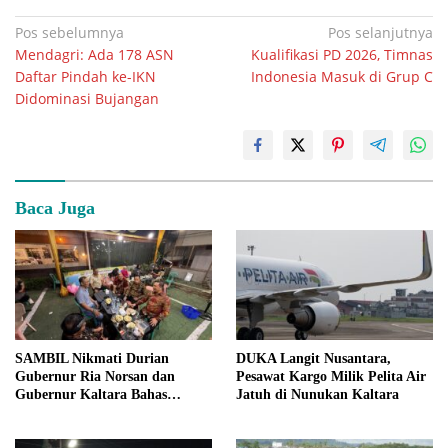
Navigasi
Pos sebelumnya
Pos selanjutnya
Mendagri: Ada 178 ASN
Kualifikasi PD 2026, Timnas
pos
Daftar Pindah ke-IKN
Indonesia Masuk di Grup C
Didominasi Bujangan
Baca Juga
SAMBIL Nikmati Durian
DUKA Langit Nusantara,
Gubernur Ria Norsan dan
Pesawat Kargo Milik Pelita Air
Gubernur Kaltara Bahas
Jatuh di Nunukan Kaltara
Kolaborasi Antarwilayah