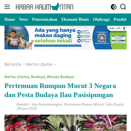
Langsung
ke
konten
Home
News
Pemerintahan
Ekonomi Bisnis
Olahraga
Pendidik
Beranda
Berita Utama
Berita Utama
,
Budaya
,
Wisata Budaya
Pertemuan Rumpun Murut 3 Negara
dan Pesta Budaya Ilau Pasisipungan
Redaksi
-
Ilau Pasisimpungan
,
Pertemuan Rumun Murut
,
Suku Dayak
28 Juni 2024