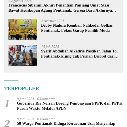
4 Agustus 2026
Franciscus Sibarani Akhiri Penantian Panjang Umat Stasi
Bawat Keuskupan Agung Pontianak, Gereja Baru Akhirnya
Berdiri
2 Agustus 2026
Bebby Nailufa Kembali Nahkodai Golkar
Pontianak, Fokus Garap Pemilih Muda
15 Juli 2026
Syarif Abdullah Alkadrie Pastikan Jalan Tol
Pontianak-Kijing Tak Pernah Dicoret dari
PSN
TERPOPULER
9 Juni 2026
0 Komentar
1
Gubernur Ria Norsan Dorong Pembiayaan PPPK dan PPPK
Paruh Waktu Melalui APBN
9 Juni 2026
0 Komentar
2
58 Warga Pontianak Diduga Keracunan Usai Menyantap