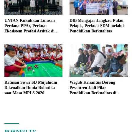
UNTAN Kukuhkan Lulusan
DIB Mengajar Jangkau Pulau
Perdana PPAr, Perkuat
Pelapis, Perkuat SDM melalui
Ekosistem Profesi Arsitek di
Pendidikan Berkualitas
Kalimantan Barat
Ratusan Siswa SD Mujahidin
Wagub Krisantus Dorong
Dikenalkan Dunia Robotika
Pesantren Jadi Pilar
saat Masa MPLS 2026
Pendidikan Berkualitas di
Kalbar
BORNEO TV