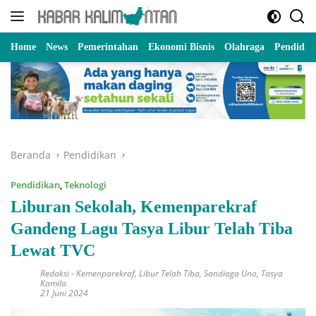
Langsung
ke
konten
Home
News
Pemerintahan
Ekonomi Bisnis
Olahraga
Pendidik
Beranda
Pendidikan
Pendidikan
,
Teknologi
Liburan Sekolah, Kemenparekraf
Gandeng Lagu Tasya Libur Telah Tiba
Lewat TVC
Redaksi
-
Kemenparekraf
,
Libur Telah Tiba
,
Sandiaga Uno
,
Tasya
Kamila
21 Juni 2024