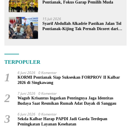
Pontianak, Fokus Garap Pemilih Muda
15 Juli 2026
Syarif Abdullah Alkadrie Pastikan Jalan Tol
Pontianak-Kijing Tak Pernah Dicoret dari
PSN
TERPOPULER
6 Juni 2026
0 Komentar
1
KORMI Pontianak Siap Sukseskan FORPROV II Kalbar
2026 di Singkawang
7 Juni 2026
0 Komentar
2
Wagub Krisantus Ingatkan Pentingnya Jaga Identitas
Budaya Saat Resmikan Rumah Adat Dayak di Sanggau
6 Juni 2026
0 Komentar
3
Sekda Kalbar Harap PAPDI Jadi Garda Terdepan
Peningkatan Layanan Kesehatan