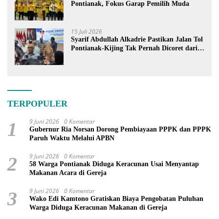
Pontianak, Fokus Garap Pemilih Muda
15 Juli 2026
Syarif Abdullah Alkadrie Pastikan Jalan Tol
Pontianak-Kijing Tak Pernah Dicoret dari
PSN
TERPOPULER
9 Juni 2026
0 Komentar
1
Gubernur Ria Norsan Dorong Pembiayaan PPPK dan PPPK
Paruh Waktu Melalui APBN
9 Juni 2026
0 Komentar
2
58 Warga Pontianak Diduga Keracunan Usai Menyantap
Makanan Acara di Gereja
9 Juni 2026
0 Komentar
3
Wako Edi Kamtono Gratiskan Biaya Pengobatan Puluhan
Warga Diduga Keracunan Makanan di Gereja