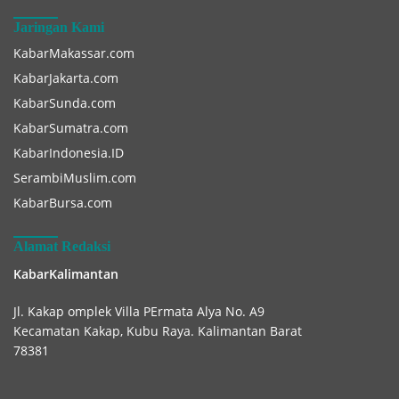
Jaringan Kami
KabarMakassar.com
KabarJakarta.com
KabarSunda.com
KabarSumatra.com
KabarIndonesia.ID
SerambiMuslim.com
KabarBursa.com
Alamat Redaksi
KabarKalimantan
Jl. Kakap omplek Villa PErmata Alya No. A9
Kecamatan Kakap, Kubu Raya. Kalimantan Barat
78381