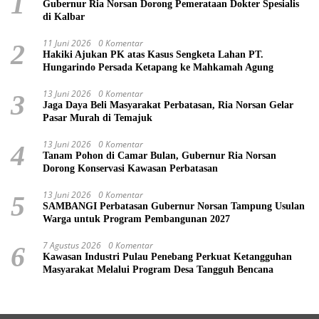
1
Gubernur Ria Norsan Dorong Pemerataan Dokter Spesialis
di Kalbar
11 Juni 2026
0 Komentar
2
Hakiki Ajukan PK atas Kasus Sengketa Lahan PT.
Hungarindo Persada Ketapang ke Mahkamah Agung
13 Juni 2026
0 Komentar
3
Jaga Daya Beli Masyarakat Perbatasan, Ria Norsan Gelar
Pasar Murah di Temajuk
13 Juni 2026
0 Komentar
4
Tanam Pohon di Camar Bulan, Gubernur Ria Norsan
Dorong Konservasi Kawasan Perbatasan
13 Juni 2026
0 Komentar
5
SAMBANGI Perbatasan Gubernur Norsan Tampung Usulan
Warga untuk Program Pembangunan 2027
7 Agustus 2026
0 Komentar
6
Kawasan Industri Pulau Penebang Perkuat Ketangguhan
Masyarakat Melalui Program Desa Tangguh Bencana