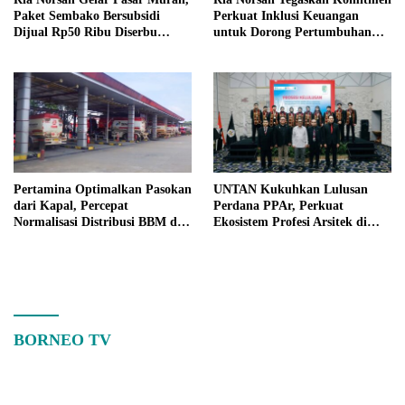
Paket Sembako Bersubsidi
Perkuat Inklusi Keuangan
Dijual Rp50 Ribu Diserbu
untuk Dorong Pertumbuhan
Warga Teluk Batang
Ekonomi Kalbar
Pertamina Optimalkan Pasokan
UNTAN Kukuhkan Lulusan
dari Kapal, Percepat
Perdana PPAr, Perkuat
Normalisasi Distribusi BBM di
Ekosistem Profesi Arsitek di
Kalbar
Kalimantan Barat
BORNEO TV