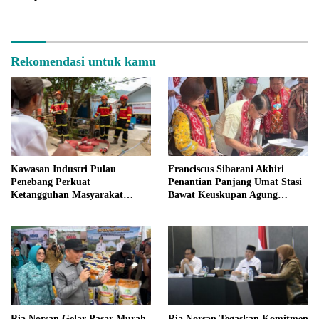
Rekomendasi untuk kamu
Kawasan Industri Pulau
Franciscus Sibarani Akhiri
Penebang Perkuat
Penantian Panjang Umat Stasi
Ketangguhan Masyarakat
Bawat Keuskupan Agung
Melalui Program Desa Tangguh
Pontianak, Gereja Baru
Bencana
Akhirnya Berdiri
Ria Norsan Gelar Pasar Murah,
Ria Norsan Tegaskan Komitmen