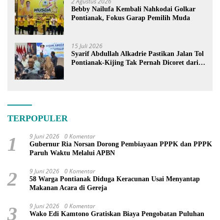
2 Agustus 2026
Bebby Nailufa Kembali Nahkodai Golkar
Pontianak, Fokus Garap Pemilih Muda
15 Juli 2026
Syarif Abdullah Alkadrie Pastikan Jalan Tol
Pontianak-Kijing Tak Pernah Dicoret dari
PSN
TERPOPULER
9 Juni 2026
0 Komentar
1
Gubernur Ria Norsan Dorong Pembiayaan PPPK dan PPPK
Paruh Waktu Melalui APBN
9 Juni 2026
0 Komentar
2
58 Warga Pontianak Diduga Keracunan Usai Menyantap
Makanan Acara di Gereja
9 Juni 2026
0 Komentar
3
Wako Edi Kamtono Gratiskan Biaya Pengobatan Puluhan