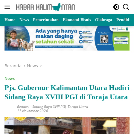
Langsung
ke
konten
Home
News
Pemerintahan
Ekonomi Bisnis
Olahraga
Pendidik
Beranda
News
News
Pjs. Gubernur Kalimantan Utara Hadiri
Sidang Raya XVIII PGI di Toraja Utara
Redaksi
-
Sidang Raya XVIII PGI
,
Toraja Utara
11 November 2024