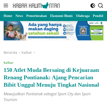
Langsung
ke
konten
Home
News
Pemerintahan
Ekonomi Bisnis
Olahraga
Pendidik
Beranda
Kalbar
Kalbar
150 Atlet Muda Bersaing di Kejuaraan
Renang Pontianak: Ajang Pencarian
Bibit Unggul Menuju Tingkat Nasional
Mewujudkan Pontianak sebagai Sport City dan Sport
Tourism