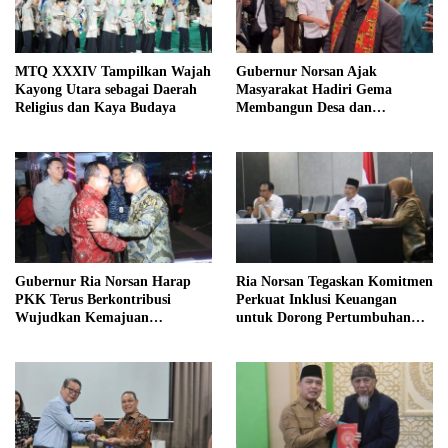
MTQ XXXIV Tampilkan Wajah
Gubernur Norsan Ajak
Kayong Utara sebagai Daerah
Masyarakat Hadiri Gema
Religius dan Kaya Budaya
Membangun Desa dan
Meriahkan MTQ Kalbar di
Kayong Utara
Gubernur Ria Norsan Harap
Ria Norsan Tegaskan Komitmen
PKK Terus Berkontribusi
Perkuat Inklusi Keuangan
Wujudkan Kemajuan
untuk Dorong Pertumbuhan
Kalimantan Barat
Ekonomi Kalbar