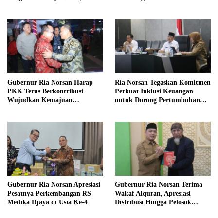
Meriahkan MTQ Kalbar di
Kayong Utara
Gubernur Ria Norsan Harap
Ria Norsan Tegaskan Komitmen
PKK Terus Berkontribusi
Perkuat Inklusi Keuangan
Wujudkan Kemajuan
untuk Dorong Pertumbuhan
Kalimantan Barat
Ekonomi Kalbar
Gubernur Ria Norsan Apresiasi
Gubernur Ria Norsan Terima
Pesatnya Perkembangan RS
Wakaf Alquran, Apresiasi
Medika Djaya di Usia Ke-4
Distribusi Hingga Pelosok
Kalbar