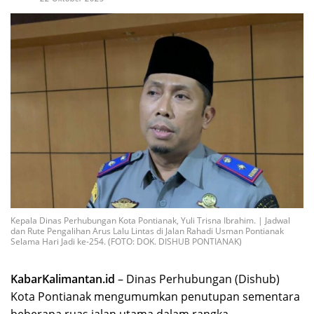
Kepala Dinas Perhubungan Kota Pontianak, Yuli Trisna Ibrahim. | Jadwal
dan Rute Pengalihan Arus Lalu Lintas di Jalan Rahadi Usman Pontianak
Selama Hari Jadi ke-254. (FOTO: DOK. DISHUB PONTIANAK)
KabarKalimantan.id
– Dinas Perhubungan (Dishub)
Kota Pontianak mengumumkan penutupan sementara