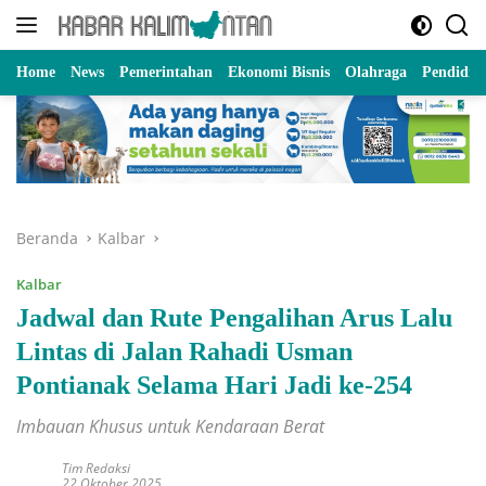
Langsung
ke
konten
Home
News
Pemerintahan
Ekonomi Bisnis
Olahraga
Pendidik
Beranda
Kalbar
Kalbar
Jadwal dan Rute Pengalihan Arus Lalu
Lintas di Jalan Rahadi Usman
Pontianak Selama Hari Jadi ke-254
Imbauan Khusus untuk Kendaraan Berat
Tim Redaksi
22 Oktober 2025