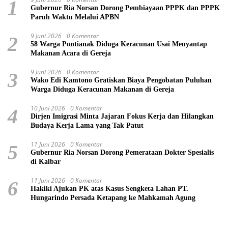
1
Gubernur Ria Norsan Dorong Pembiayaan PPPK dan PPPK
Paruh Waktu Melalui APBN
9 Juni 2026
0 Komentar
2
58 Warga Pontianak Diduga Keracunan Usai Menyantap
Makanan Acara di Gereja
9 Juni 2026
0 Komentar
3
Wako Edi Kamtono Gratiskan Biaya Pengobatan Puluhan
Warga Diduga Keracunan Makanan di Gereja
10 Juni 2026
0 Komentar
4
Dirjen Imigrasi Minta Jajaran Fokus Kerja dan Hilangkan
Budaya Kerja Lama yang Tak Patut
11 Juni 2026
0 Komentar
5
Gubernur Ria Norsan Dorong Pemerataan Dokter Spesialis
di Kalbar
11 Juni 2026
0 Komentar
6
Hakiki Ajukan PK atas Kasus Sengketa Lahan PT.
Hungarindo Persada Ketapang ke Mahkamah Agung